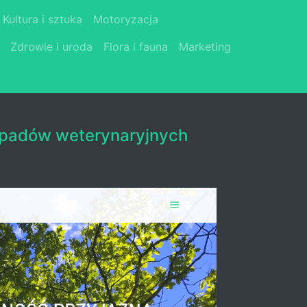
Kultura i sztuka
Motoryzacja
Zdrowie i uroda
Flora i fauna
Marketing
dpadów weterynaryjnych