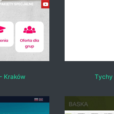
- Kraków
Tychy 