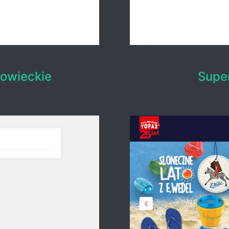
owieckie
Supe