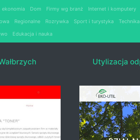
i ekonomia
Dom
Firmy wg branż
Internet i komputery
łowa
Regionalne
Rozrywka
Sport i turystyka
Technika
two
Edukacja i nauka
 Wałbrzych
Utylizacja o