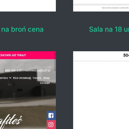
 na broń cena
Sala na 18 