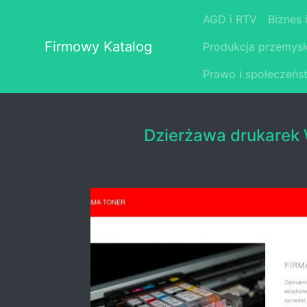
AGD i RTV
Biznes 
Firmowy Katalog
Produkcja przemys
Prawo i społeczeńs
Dzierżawa drukarek