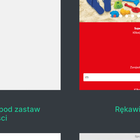
 pod zastaw
Rękawi
ci