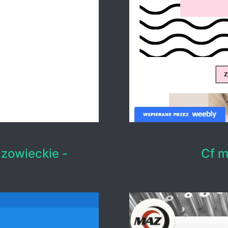
owieckie -
Cf m