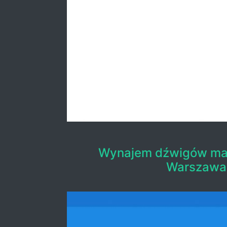
Wynajem dźwigów maz
Warszawa