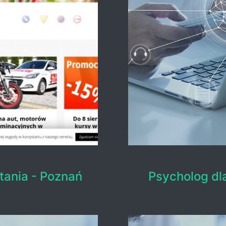
tania - Poznań
Psycholog dl