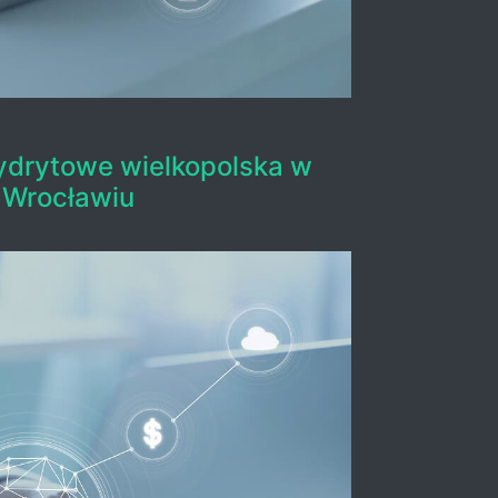
ydrytowe wielkopolska w
Wrocławiu