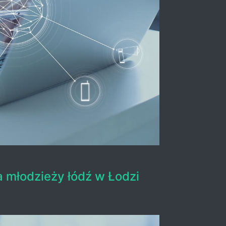
a młodzieży łódź w Łodzi