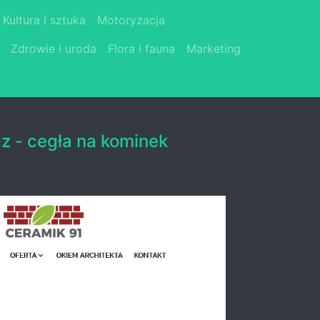
Kultura i sztuka
Motoryzacja
Zdrowie i uroda
Flora i fauna
Marketing
 - cegła na kominek