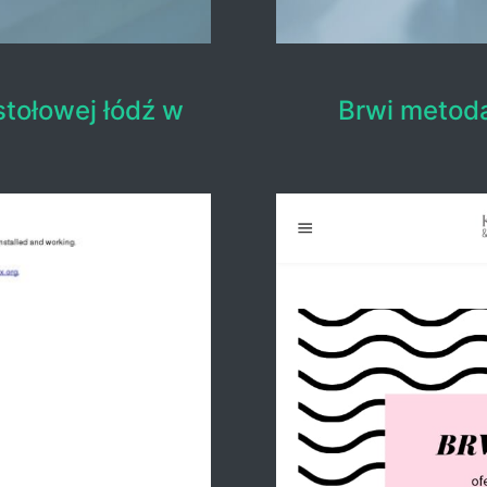
tołowej łódź w
Brwi metod