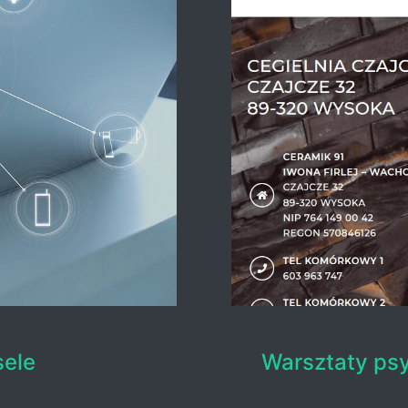
sele
Warsztaty ps