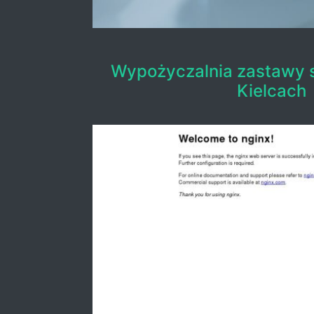
Wypożyczalnia zastawy s
Kielcach