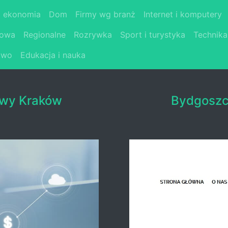
i ekonomia
Dom
Firmy wg branż
Internet i komputery
łowa
Regionalne
Rozrywka
Sport i turystyka
Technika
two
Edukacja i nauka
owy Kraków
Bydgoszcz