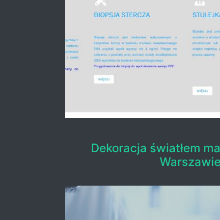
Dekoracja światłem m
Warszawi