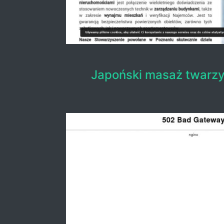
Japoński masaż twarz