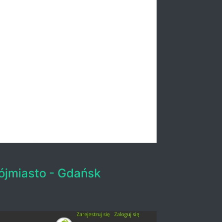
rójmiasto - Gdańsk