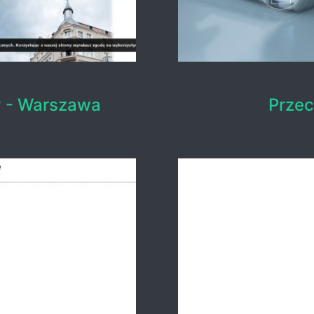
y - Warszawa
Przec