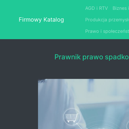
AGD i RTV
Biznes 
Firmowy Katalog
Produkcja przemys
Prawo i społeczeńs
Prawnik prawo spadk