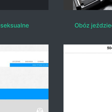
 seksualne
Obóz jeździe