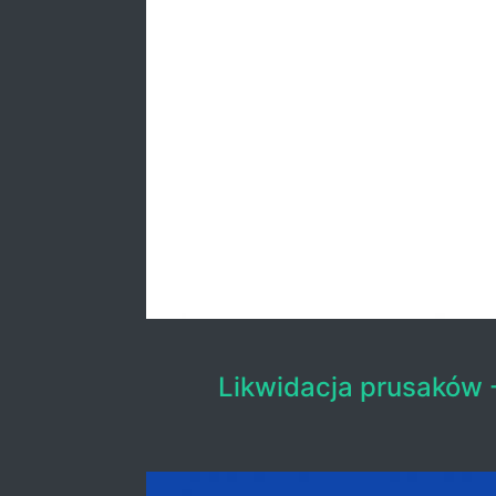
Likwidacja prusaków