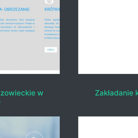
azowieckie w
Zakładanie 
e