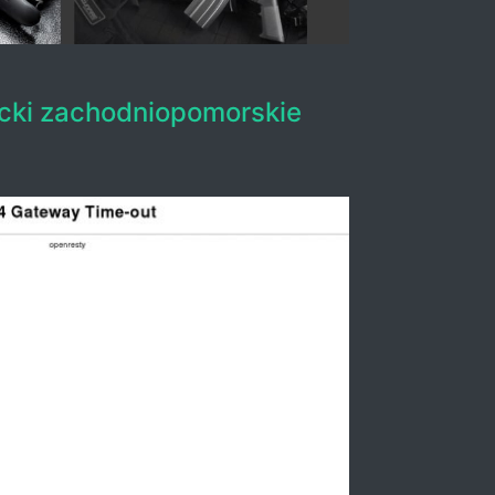
cki zachodniopomorskie