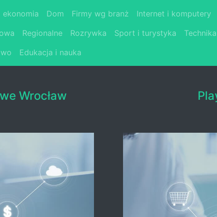
i ekonomia
Dom
Firmy wg branż
Internet i komputery
łowa
Regionalne
Rozrywka
Sport i turystyka
Technika
two
Edukacja i nauka
owe Wrocław
Pla