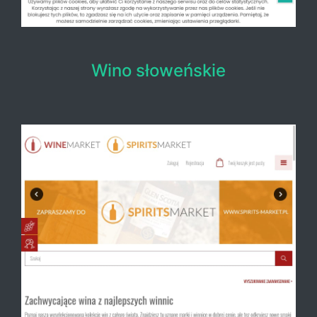
Wino słoweńskie