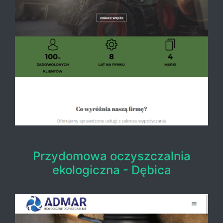
Przydomowa oczyszczalnia
ekologiczna - Dębica