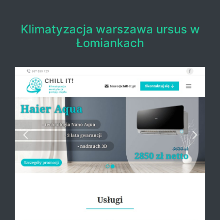
Klimatyzacja warszawa ursus w
Łomiankach