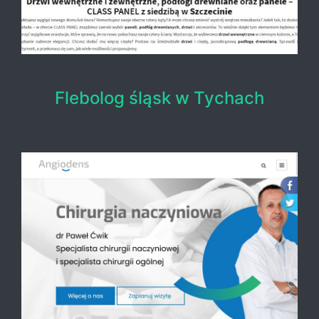
Flebolog śląsk w Tychach