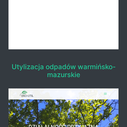
Utylizacja odpadów warmińsko-
mazurskie