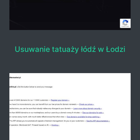
Usuwanie tatuaży łódź w Łodzi