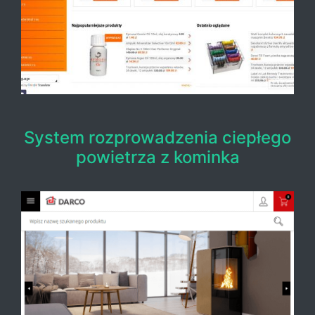
System rozprowadzenia ciepłego
powietrza z kominka