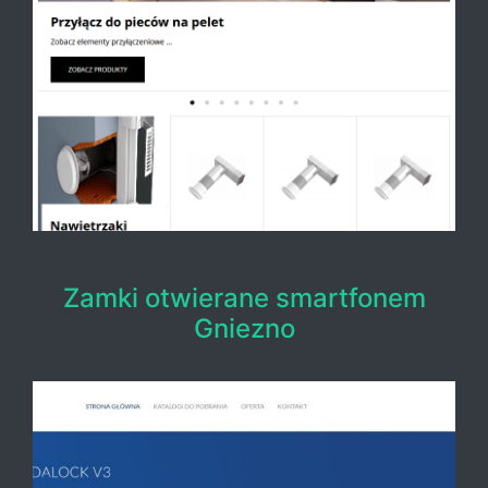
Zamki otwierane smartfonem
Gniezno