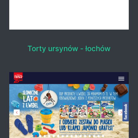
Torty ursynów - łochów