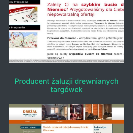
Producent żaluzji drewnianych
targówek