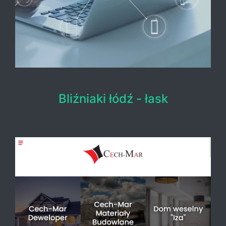
Bliźniaki łódź - łask