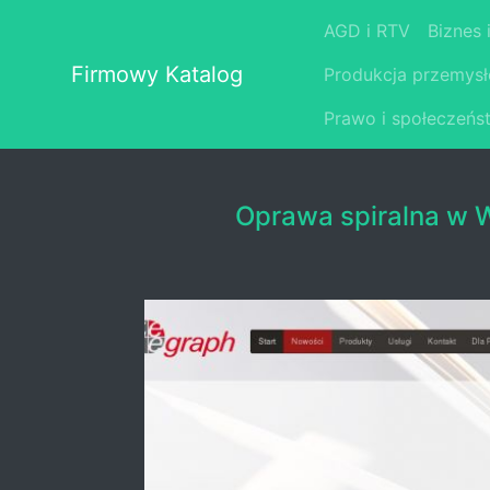
AGD i RTV
Biznes 
Firmowy Katalog
Produkcja przemys
Prawo i społeczeńs
Oprawa spiralna w 