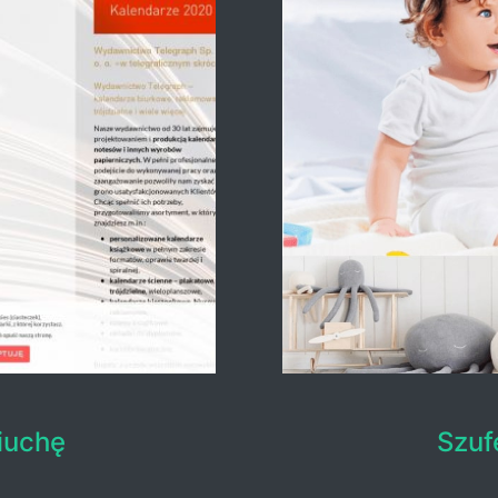
iuchę
Szuf