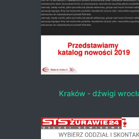
Kraków - dźwigi wroc