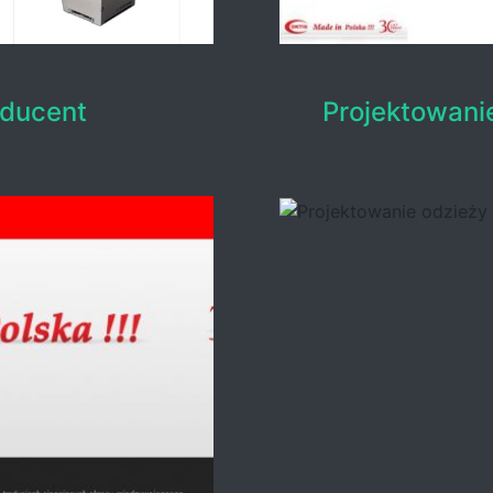
oducent
Projektowani