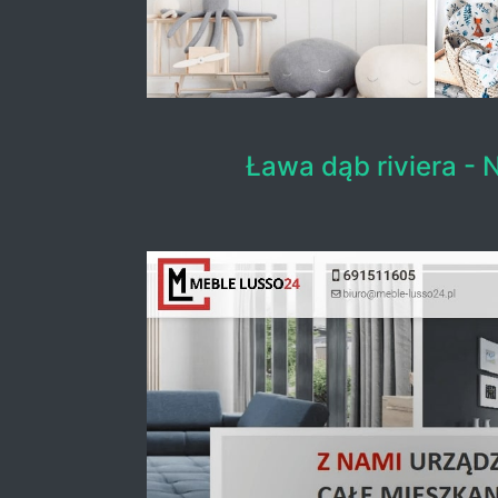
Ława dąb riviera -