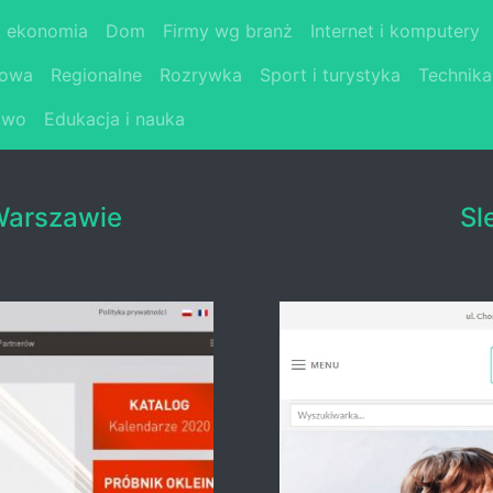
i ekonomia
Dom
Firmy wg branż
Internet i komputery
łowa
Regionalne
Rozrywka
Sport i turystyka
Technika
two
Edukacja i nauka
Warszawie
Sl