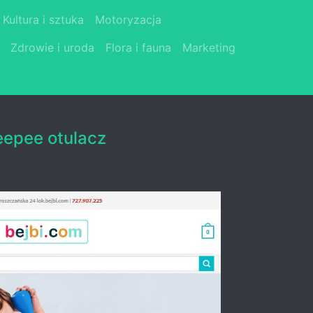
Kultura i sztuka
Motoryzacja
Zdrowie i uroda
Flora i fauna
Marketing
eepee otulacz