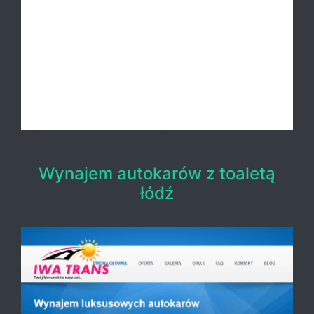
Wynajem autokarów z toaletą
łódź