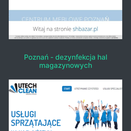
Poznań - dezynfekcja hal
magazynowych