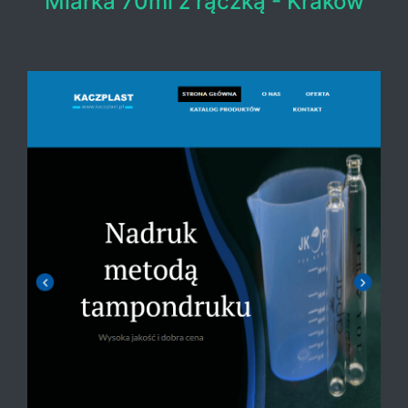
Miarka 70ml z rączką - Kraków