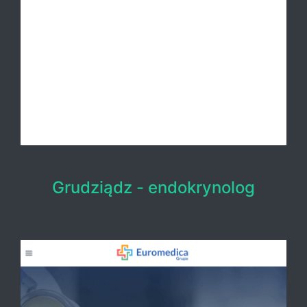
Grudziądz - endokrynolog