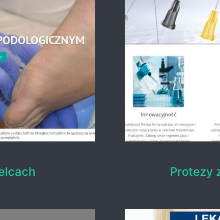
ielcach
Protezy 