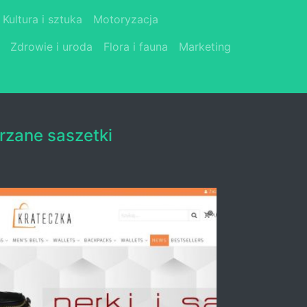
Kultura i sztuka
Motoryzacja
Zdrowie i uroda
Flora i fauna
Marketing
rzane saszetki