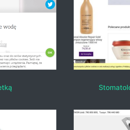
etką
Stomatol