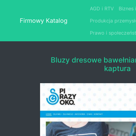
AGD i RTV
Biznes 
Firmowy Katalog
Produkcja przemys
Prawo i społeczeńs
Bluzy dresowe bawełnia
kaptura