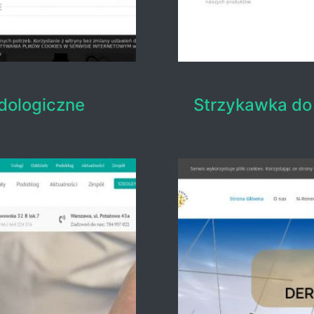
dologiczne
Strzykawka do