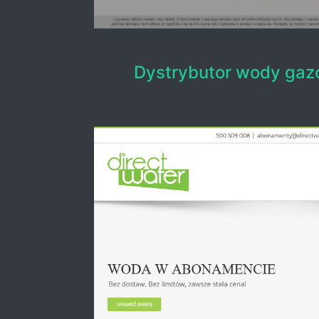
Dystrybutor wody gaz