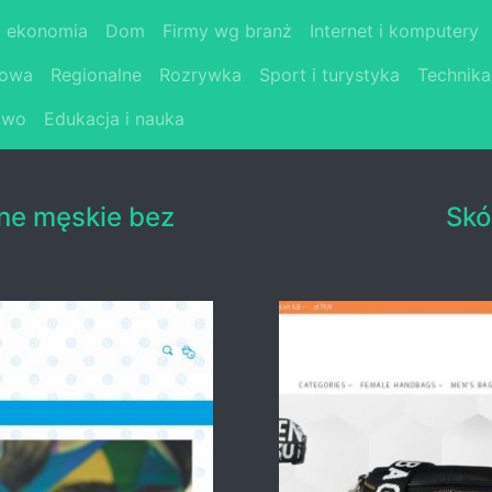
i ekonomia
Dom
Firmy wg branż
Internet i komputery
łowa
Regionalne
Rozrywka
Sport i turystyka
Technika
two
Edukacja i nauka
ne męskie bez
Skó