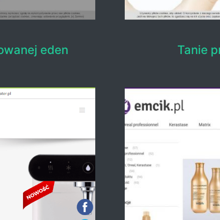
owanej eden
Tanie p