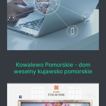
Kowalewo Pomorskie - dom
weselny kujawsko pomorskie