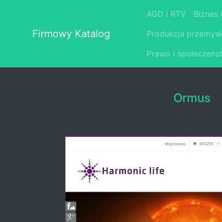
AGD i RTV
Biznes 
Firmowy Katalog
Produkcja przemys
Prawo i społeczeńs
Ormus