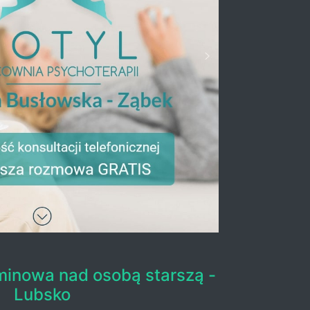
inowa nad osobą starszą -
Lubsko