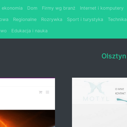
i ekonomia
Dom
Firmy wg branż
Internet i komputery
łowa
Regionalne
Rozrywka
Sport i turystyka
Technika
two
Edukacja i nauka
Olsztyn