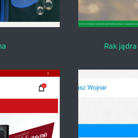
na
Rak jądra