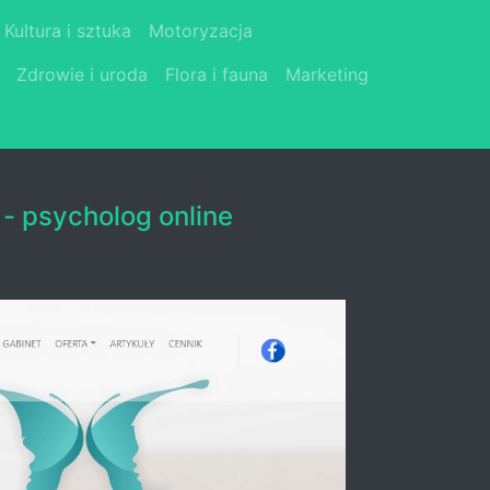
Kultura i sztuka
Motoryzacja
Zdrowie i uroda
Flora i fauna
Marketing
 - psycholog online