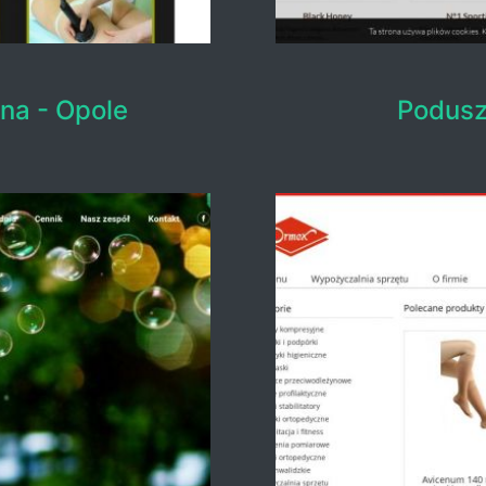
na - Opole
Podusz