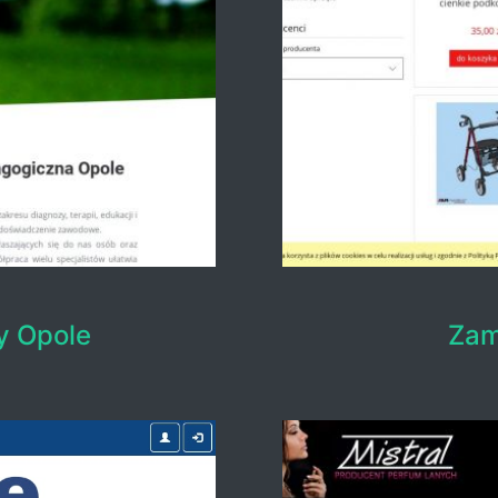
y Opole
Zam