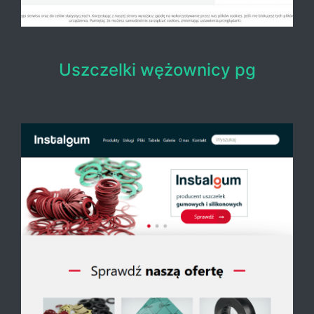
Uszczelki wężownicy pg