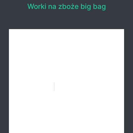
Worki na zboże big bag