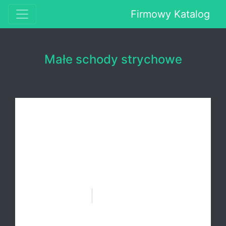
Firmowy Katalog
Małe schody strychowe