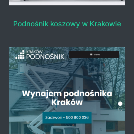
Podnośnik koszowy w Krakowie