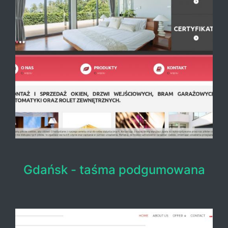
Gdańsk - taśma podgumowana