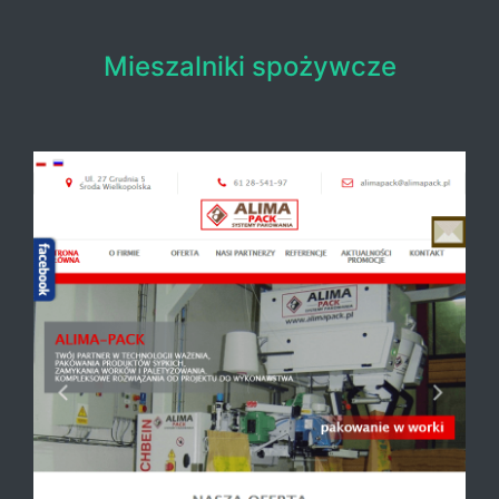
Mieszalniki spożywcze