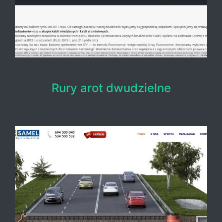
Rury arot dwudzielne