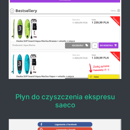
Płyn do czyszczenia ekspresu
saeco