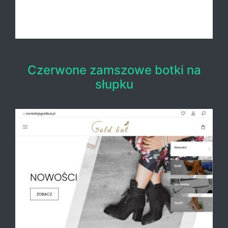
Czerwone zamszowe botki na
słupku