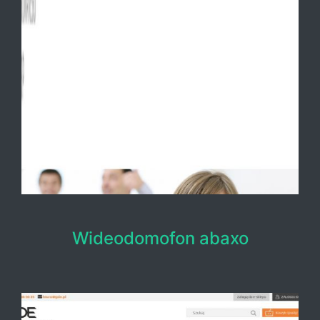
Wideodomofon abaxo