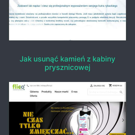
Jak usunąć kamień z kabiny
prysznicowej