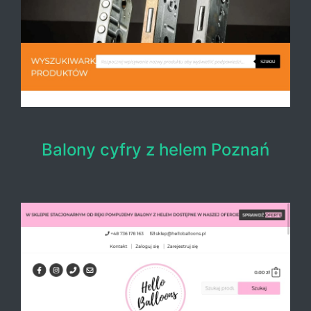
Balony cyfry z helem Poznań