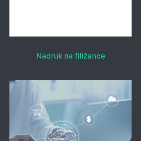
Nadruk na filiżance