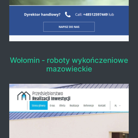
Wołomin - roboty wykończeniowe
mazowieckie