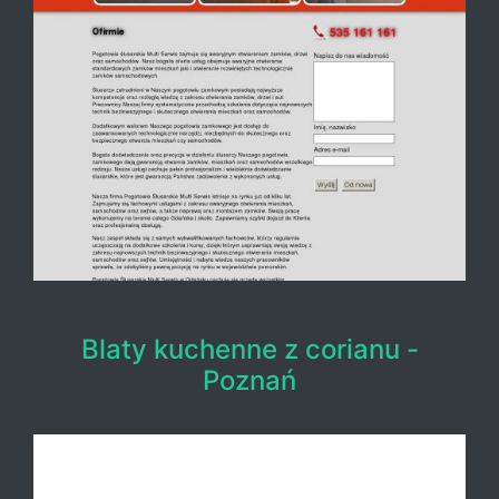
Blaty kuchenne z corianu -
Poznań