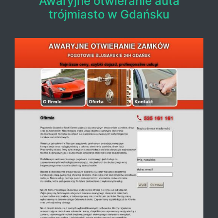
Awaryjne otwieranie auta
trójmiasto w Gdańsku