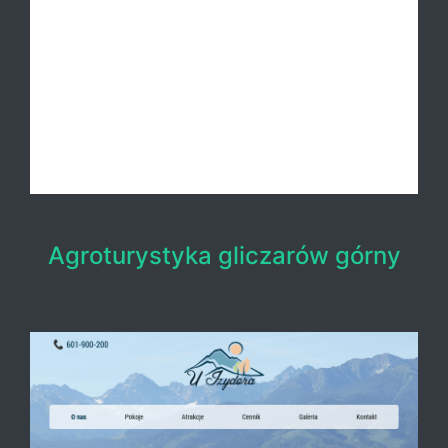
Agroturystyka gliczarów górny