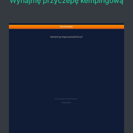
Wynajmę przyczepę kempingową