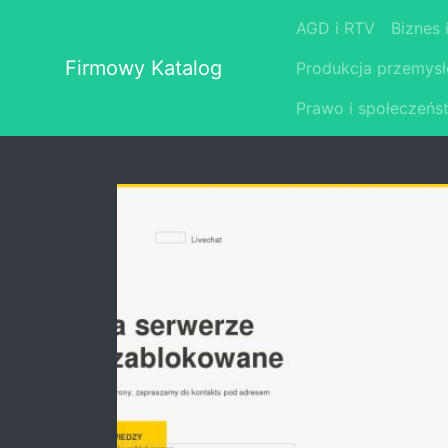
AGD i RTV
Biznes 
Firmowy Katalog
Produkcja przemys
Prawo i społeczeńs