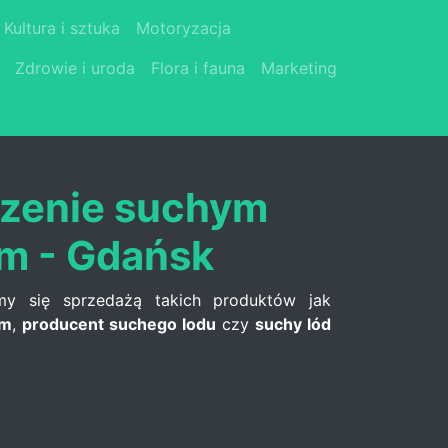
Kultura i sztuka
Motoryzacja
Zdrowie i uroda
Flora i fauna
Marketing
zenie suchym
m - Gdańsk
my się sprzedażą takich produktów jak
em
,
producent suchego lodu
czy
suchy lód