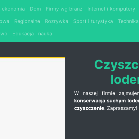
i ekonomia
Dom
Firmy wg branż
Internet i komputery
łowa
Regionalne
Rozrywka
Sport i turystyka
Technika
two
Edukacja i nauka
Czyszc
lode
W naszej firmie zajmuje
konserwacja suchym lod
czyszczenie
. Zapraszamy!