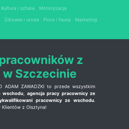
Kultura i sztuka
Motoryzacja
Zdrowie i uroda
Flora i fauna
Marketing
 pracowników z
 w Szczecinie
IGO ADAM ZAWADZKI to przede wszystkim
e wschodu
,
agencja pracy pracownicy ze
ykwalifikowani pracownicy ze wschodu
.
Klientów z Olsztyna!