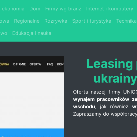
i ekonomia
Dom
Firmy wg branż
Internet i komputery
łowa
Regionalne
Rozrywka
Sport i turystyka
Technika
two
Edukacja i nauka
Leasing
ukrainy
Oferta naszej firmy UN
wynajem pracowników z
wschodu
, jak również
w
Zapraszamy do współpracy 