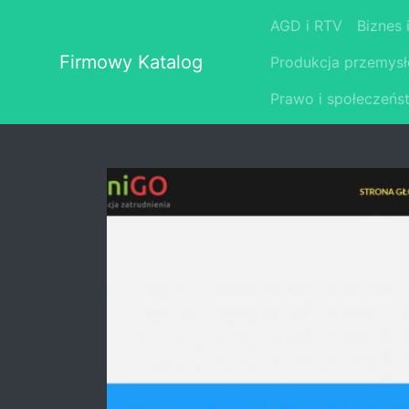
AGD i RTV
Biznes 
Firmowy Katalog
Produkcja przemys
Prawo i społeczeńs